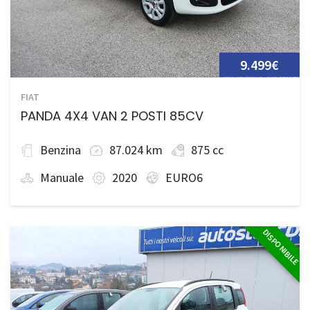
9.499€
FIAT
PANDA 4X4 VAN 2 POSTI 85CV
Benzina
87.024 km
875 cc
Manuale
2020
EURO6
DISPONIBILE