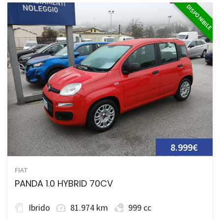
DISPONIBILE
8.999€
FIAT
PANDA 1.0 HYBRID 70CV
Ibrido
81.974 km
999 cc