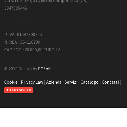
Via S. Lorenzo, 31A 86100 Campobasso (CB)
3347585445
Info Azienda
P. IVA : 01547300705
N. REA : CB-116789
CAP. SOC. : 20.000,00 EURO I.V.
© 2019 Design by
EGSoft
Cookie
|
Privacy Law
|
Azienda
|
Servizi
|
Catalogo
|
Contatti
|
TOTALE VISITE 0