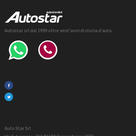
Autostar srl dal 1999 oltre vent'anni di storia d'auto.
Social
Contatti
Auto Star Srl