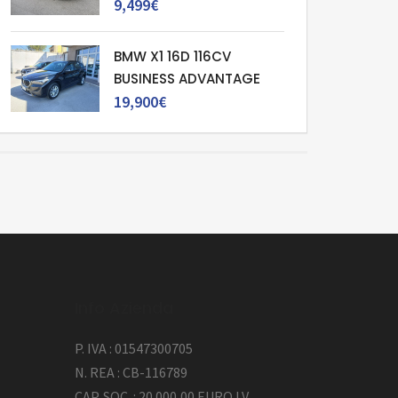
9,499€
BMW X1 16D 116CV
BUSINESS ADVANTAGE
19,900€
Info Azienda
P. IVA : 01547300705
N. REA : CB-116789
CAP. SOC. : 20.000,00 EURO I.V.