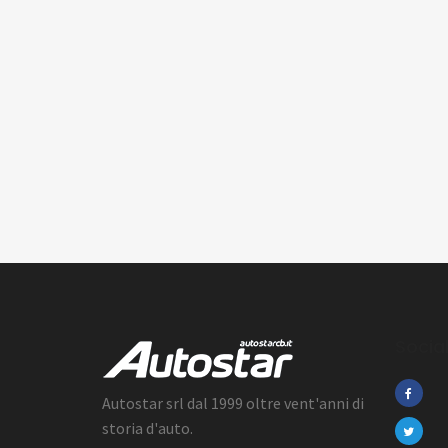
Socia
Autostar srl dal 1999 oltre vent'anni di
storia d'auto.