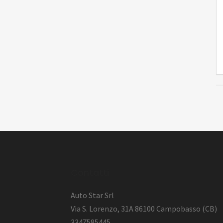
l
Contatti
Auto Star Srl
Via S. Lorenzo, 31A 86100 Campobasso (CB)
3347585445