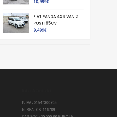
10,999€
FIAT PANDA 4X4 VAN 2
POSTI 85CV
9,499€
Info Azienda
P. IVA : 01547300705
N. REA : CB-116789
CAP. SOC. : 20.000,00 EURO I.V.