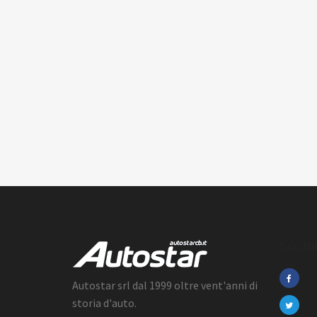
Socia
Autostar srl dal 1999 oltre vent'anni di
storia d'auto.