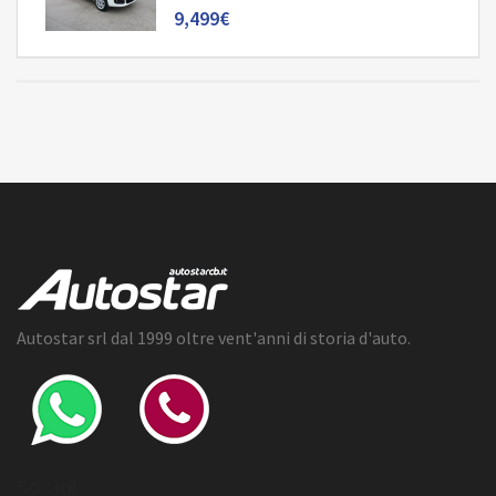
9,499€
Autostar srl dal 1999 oltre vent'anni di storia d'auto.
Social