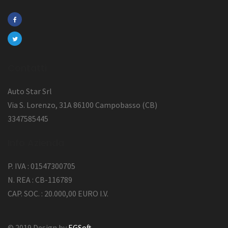
Contatti
Auto Star Srl
Via S. Lorenzo, 31A 86100 Campobasso (CB)
3347585445
Info Azienda
P. IVA : 01547300705
N. REA : CB-116789
CAP. SOC. : 20.000,00 EURO I.V.
© 2019 Design by
EGSoft