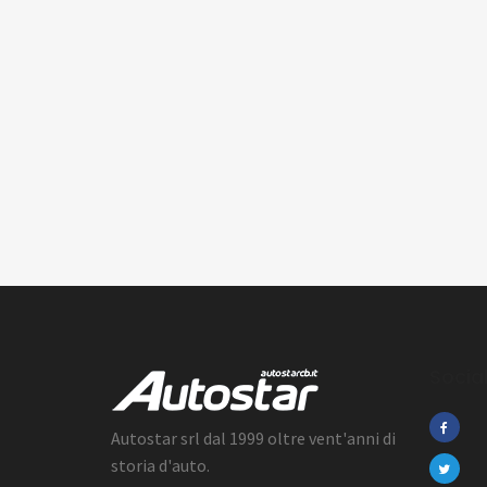
Socia
Autostar srl dal 1999 oltre vent'anni di
storia d'auto.