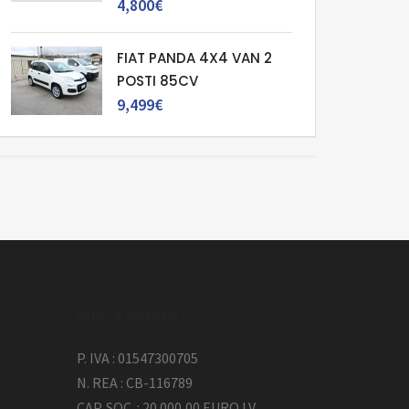
4,800€
FIAT PANDA 4X4 VAN 2
POSTI 85CV
9,499€
Info Azienda
P. IVA : 01547300705
N. REA : CB-116789
CAP. SOC. : 20.000,00 EURO I.V.