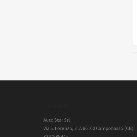
l
Contatti
Auto Star Srl
Via S. Lorenzo, 31A 86100 Campobasso (CB)
3347585445