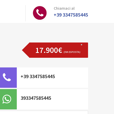
Chiamaci al
+39 3347585445
17.900€
(IVA ESPOSTA)
+39 3347585445
393347585445