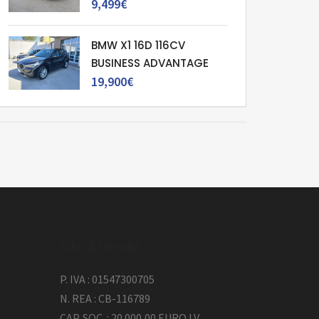
9,499€
BMW X1 16D 116CV
BUSINESS ADVANTAGE
19,900€
Info Azienda
P. IVA : 01547300705
N. REA : CB-116789
CAP. SOC. : 20.000,00 EURO I.V.