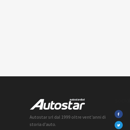
Socia
Autostar srl dal 1999 oltre vent'anni di
storia d'auto.