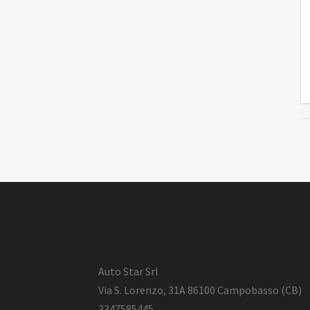
l
Contatti
Auto Star Srl
Via S. Lorenzo, 31A 86100 Campobasso (CB)
3347585445