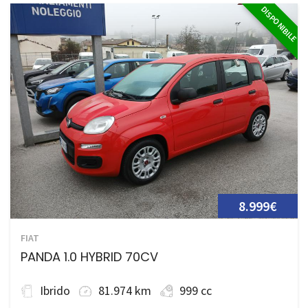
DISPONIBILE
8.999€
FIAT
PANDA 1.0 HYBRID 70CV
Ibrido
81.974 km
999 cc