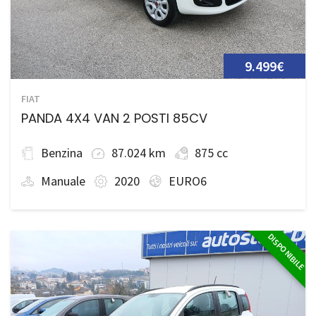
9.499€
FIAT
PANDA 4X4 VAN 2 POSTI 85CV
Benzina
87.024 km
875 cc
Manuale
2020
EURO6
DISPONIBILE