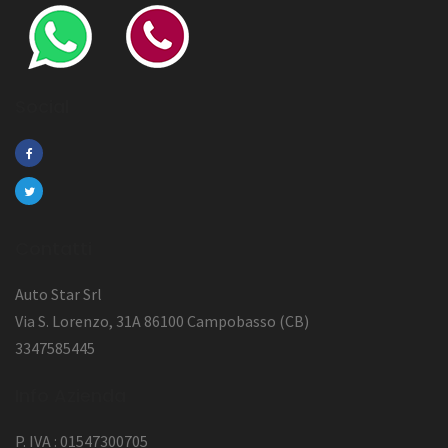
Social
Contatti
Auto Star Srl
Via S. Lorenzo, 31A 86100 Campobasso (CB)
3347585445
Info Azienda
P. IVA : 01547300705