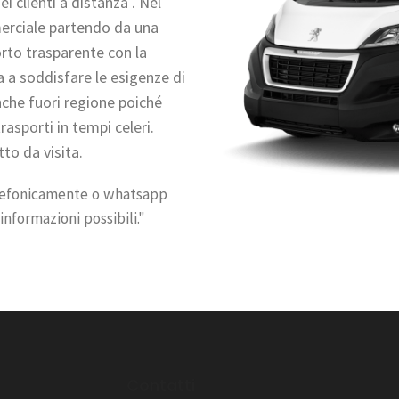
i clienti a distanza . Nel
mmerciale partendo da una
orto trasparente con la
a a soddisfare le esigenze di
anche fuori regione poiché
rasporti in tempi celeri.
tto da visita.
elefonicamente o whatsapp
informazioni possibili."
l
Contatti