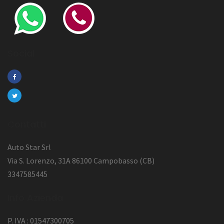
Social
Contatti
Auto Star Srl
Via S. Lorenzo, 31A 86100 Campobasso (CB)
3347585445
Info Azienda
P. IVA : 01547300705